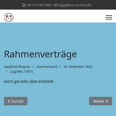
+49 173 200 3483
siggi@pro-country.de
Rahmenverträge
Siegfried Wagner
Dachverband
25. Dezember 2022
Zugriffe: 11873
wird gerade überarbeitet
Vorheriger Beitrag: News
Nächster Bei
Zurück
Weiter