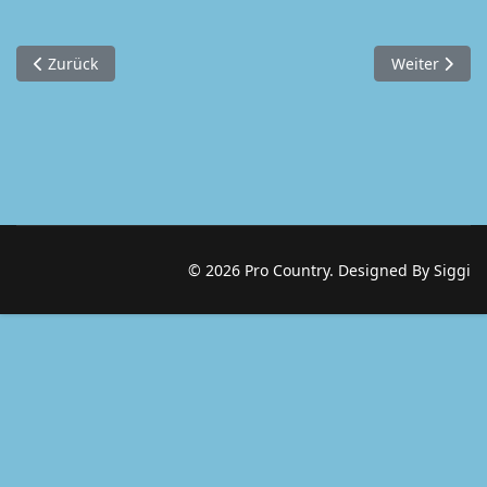
Vorheriger Beitrag: Flyer
Nächster Bei
Zurück
Weiter
© 2026 Pro Country. Designed By Siggi