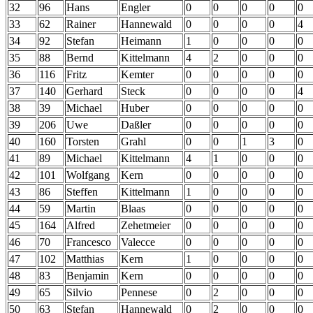
32
96
Hans
Engler
0
0
0
0
0
33
62
Rainer
Hannewald
0
0
0
0
4
34
92
Stefan
Heimann
1
0
0
0
0
35
88
Bernd
Kittelmann
4
2
0
0
0
36
116
Fritz
Kemter
0
0
0
0
0
37
140
Gerhard
Steck
0
0
0
0
4
38
39
Michael
Huber
0
0
0
0
0
39
206
Uwe
Daßler
0
0
0
0
0
40
160
Torsten
Grahl
0
0
1
3
0
41
89
Michael
Kittelmann
4
1
0
0
0
42
101
Wolfgang
Kern
0
0
0
0
0
43
86
Steffen
Kittelmann
1
0
0
0
0
44
59
Martin
Blaas
0
0
0
0
0
45
164
Alfred
Zehetmeier
0
0
0
0
0
46
70
Francesco
Valecce
0
0
0
0
0
47
102
Matthias
Kern
1
0
0
0
0
48
83
Benjamin
Kern
0
0
0
0
0
49
65
Silvio
Pennese
0
2
0
0
0
50
63
Stefan
Hannewald
0
2
0
0
0