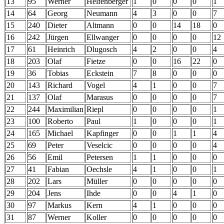
13
95
Werner
Helfenberger
1
0
0
0
1
14
64
Georg
Neumann
4
3
0
0
7
15
240
Dieter
Altmann
0
0
14
18
0
16
242
Jürgen
Ellwanger
0
0
0
0
12
17
61
Heinrich
Dlugosch
4
2
0
0
4
18
203
Olaf
Fietze
0
0
16
22
0
19
36
Tobias
Eckstein
7
8
0
0
0
20
143
Richard
Vogel
4
1
0
0
7
21
137
Olaf
Marasus
0
0
0
0
7
22
244
Maximilian
Riepl
0
0
0
0
1
23
100
Roberto
Paul
1
0
0
0
1
24
165
Michael
Kapfinger
0
0
1
1
4
25
69
Peter
Veselcic
0
0
0
0
4
26
56
Emil
Petersen
1
1
0
0
0
27
41
Fabian
Oechsle
4
1
0
0
1
28
202
Lars
Müller
0
0
0
0
0
29
204
Jens
Ihde
0
0
4
1
0
30
97
Markus
Kern
4
1
0
0
0
31
87
Werner
Koller
0
0
0
0
0