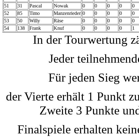
51
31
Pascal
Nowak
0
0
0
0
0
52
85
Timo
Manzenrieder
0
0
0
0
0
53
50
Willy
Räse
0
0
0
0
0
54
138
Frank
Knuf
0
0
0
0
1
In der Tourwertung zä
Jeder teilnehmende
Für jeden Sieg we
der Vierte erhält 1 Punkt zu
Zweite 3 Punkte und
Finalspiele erhalten kei