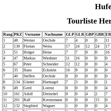
Hufe
Tourliste He
Rang
PKZ
Vorname
Nachname
GLP
GLR
GBP
GBR
E
1
48
Werner
Oechsle
7
4
0
0
11
2
130
Florian
Weiss
17
24
12
24
17
3
51
Holger
Heise
7
7
0
0
16
4
47
Markus
Wiedmer
11
16
0
0
0
5
67
Peter
Schneider
12
12
0
0
4
6
35
Hans
Eckstein
16
9
0
0
0
7
40
Steffen
Oechsle
0
0
0
0
0
8
134
Günter
Hartnagel
7
3
0
0
1
9
49
Gerd
Lorenz
0
0
0
0
4
10
161
Adolf
Dreiseitel
0
0
4
2
7
11
201
Ralf
Kreutzmann
0
0
8
15
0
12
132
Siegfried
Wagner
1
0
0
0
4